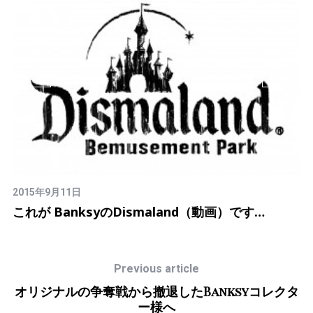
2
2015年9月11日
B
し
これが BanksyのDismaland（動画）です…
で
Previous article
オリジナルの争奪戦から撤退したBanksyコレクタ
ー様へ