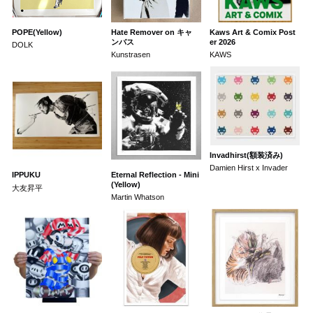
POPE(Yellow)
Hate Remover on キャ
Kaws Art & Comix Post
ンバス
er 2026
DOLK
Kunstrasen
KAWS
Invadhirst(額装済み)
Damien Hirst x Invader
IPPUKU
Eternal Reflection - Mini
(Yellow)
大友昇平
Martin Whatson