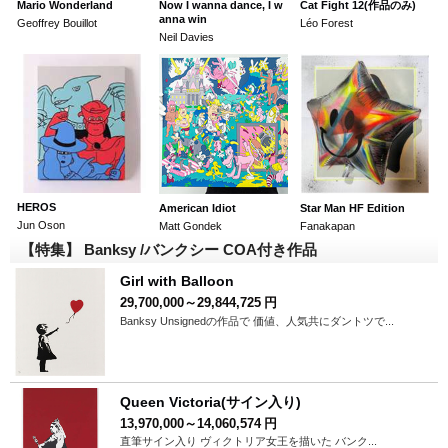
Mario Wonderland
Now I wanna dance, I w
Cat Fight 12(作品のみ)
anna win
Geoffrey Bouillot
Léo Forest
Neil Davies
HEROS
American Idiot
Star Man HF Edition
Jun Oson
Matt Gondek
Fanakapan
【特集】 Banksy /バンクシー COA付き作品
Girl with Balloon
29,700,000～29,844,725
円
Banksy Unsignedの作品で 価値、人気共にダントツで...
Queen Victoria(サイン入り)
13,970,000～14,060,574
円
直筆サイン入り ヴィクトリア女王を描いた バンク...