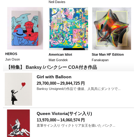
Neil Davies
HEROS
American Idiot
Star Man HF Edition
Jun Oson
Matt Gondek
Fanakapan
【特集】 Banksy /バンクシー COA付き作品
Girl with Balloon
29,700,000～29,844,725
円
Banksy Unsignedの作品で 価値、人気共にダントツで...
Queen Victoria(サイン入り)
13,970,000～14,060,574
円
直筆サイン入り ヴィクトリア女王を描いた バンク...