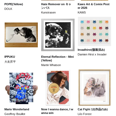
POPE(Yellow)
Hate Remover on キャ
Kaws Art & Comix Post
ンバス
er 2026
DOLK
Kunstrasen
KAWS
Invadhirst(額装済み)
Damien Hirst x Invader
IPPUKU
Eternal Reflection - Mini
(Yellow)
大友昇平
Martin Whatson
Mario Wonderland
Now I wanna dance, I w
Cat Fight 12(作品のみ)
anna win
Geoffrey Bouillot
Léo Forest