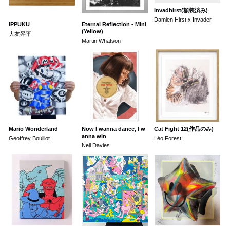
Invadhirst(額装済み)
Damien Hirst x Invader
IPPUKU
Eternal Reflection - Mini
(Yellow)
大友昇平
Martin Whatson
Mario Wonderland
Now I wanna dance, I w
Cat Fight 12(作品のみ)
anna win
Geoffrey Bouillot
Léo Forest
Neil Davies