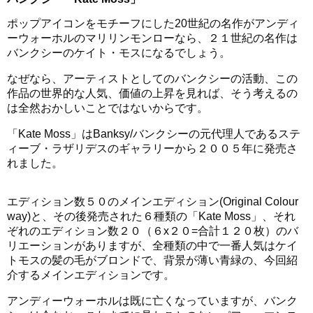
ポップアイコンをモチーフにした20世紀の名作がアンディ
ーウォーホルのマリリンモンローなら、２１世紀の名作は
バンクシーのケイト・モスになるでしょう。
なぜなら、アーティストとしてのバンクシーの活動、この
作品の世界的な人気、価値の上昇を見れば、そう考えるの
は全然おかしいことではないからです。
「Kate Moss」はBanksy/バンクシーの元代理人であるステ
ィーブ・ラザリデスのギャラリーから２００５年に発売さ
れました。
エディション数５０のメインエディション(Original Colour
way)と、その後発売された６種類の「Kate Moss」、それ
ぞれのエディション数２０（６x２０=合計１２０枚）のバ
リエーションがありますが、全種類の中で一番人気はケイ
トモスの髪の毛がブロンドで、背景が薄い青緑の、今回紹
介するメインエディションです。
アンディーウォーホルは既に亡くなっていますが、バンク