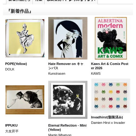
『新着作品』
POPE(Yellow)
Hate Remover on キャ
Kaws Art & Comix Post
ンバス
er 2026
DOLK
Kunstrasen
KAWS
Invadhirst(額装済み)
Damien Hirst x Invader
IPPUKU
Eternal Reflection - Mini
(Yellow)
大友昇平
Martin Whatson