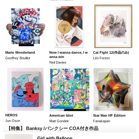
Mario Wonderland
Now I wanna dance, I w
Cat Fight 12(作品のみ)
anna win
Geoffrey Bouillot
Léo Forest
Neil Davies
HEROS
American Idiot
Star Man HF Edition
Jun Oson
Matt Gondek
Fanakapan
【特集】 Banksy /バンクシー COA付き作品
Girl with Balloon