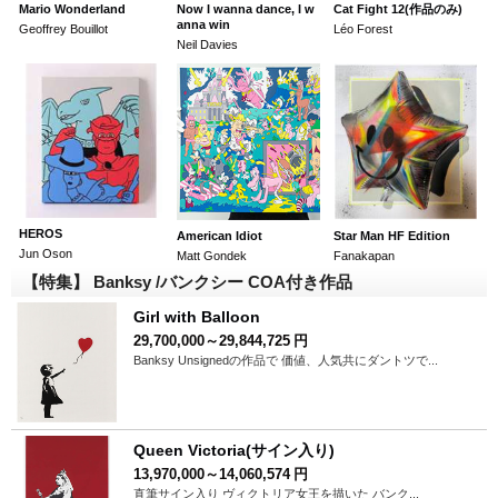
Mario Wonderland
Now I wanna dance, I w
Cat Fight 12(作品のみ)
anna win
Geoffrey Bouillot
Léo Forest
Neil Davies
HEROS
American Idiot
Star Man HF Edition
Jun Oson
Matt Gondek
Fanakapan
【特集】 Banksy /バンクシー COA付き作品
Girl with Balloon
29,700,000～29,844,725
円
Banksy Unsignedの作品で 価値、人気共にダントツで...
Queen Victoria(サイン入り)
13,970,000～14,060,574
円
直筆サイン入り ヴィクトリア女王を描いた バンク...