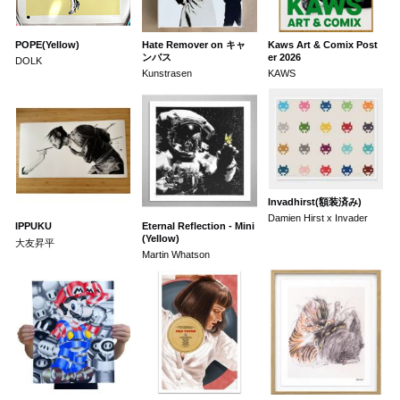
POPE(Yellow)
Hate Remover on キャ
Kaws Art & Comix Post
ンバス
er 2026
DOLK
Kunstrasen
KAWS
Invadhirst(額装済み)
Damien Hirst x Invader
IPPUKU
Eternal Reflection - Mini
(Yellow)
大友昇平
Martin Whatson