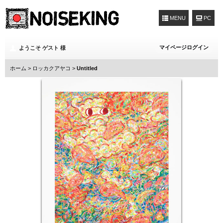
MENU
マイページログイン
ようこそ ゲスト 様
ホーム
>
ロッカクアヤコ
>
Untitled