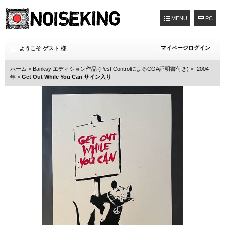
MENU
マイページログイン
ようこそ ゲスト 様
ホーム
>
Banksy エディション作品 (Pest ControlによるCOA証明書付き)
>
-2004
年
>
Get Out While You Can サイン入り