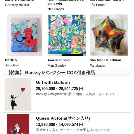
anna win
Geoffrey Bouillot
Léo Forest
Neil Davies
HEROS
American Idiot
Star Man HF Edition
Jun Oson
Matt Gondek
Fanakapan
【特集】 Banksy /バンクシー COA付き作品
Girl with Balloon
29,700,000～29,844,725
円
Banksy Unsignedの作品で 価値、人気共にダントツで...
Queen Victoria(サイン入り)
13,970,000～14,060,574
円
直筆サイン入り ヴィクトリア女王を描いた バンク...