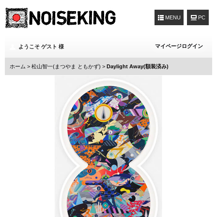
MENU
マイページログイン
ようこそ ゲスト 様
ホーム
>
松山智一(まつやま ともかず)
>
Daylight Away(額装済み)