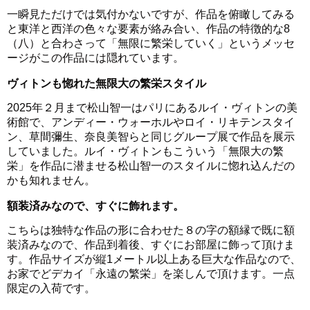
一瞬見ただけでは気付かないですが、作品を俯瞰してみる
と東洋と西洋の色々な要素が絡み合い、作品の特徴的な8
（八）と合わさって「無限に繁栄していく」というメッセ
ージがこの作品には隠れています。
ヴィトンも惚れた無限大の繁栄スタイル
2025年２月まで松山智一はパリにあるルイ・ヴィトンの美
術館で、アンディー・ウォーホルやロイ・リキテンスタイ
ン、草間彌生、奈良美智らと同じグループ展で作品を展示
していました。ルイ・ヴィトンもこういう「無限大の繁
栄」を作品に潜ませる松山智一のスタイルに惚れ込んだの
かも知れません。
額装済みなので、すぐに飾れます。
こちらは独特な作品の形に合わせた８の字の額縁で既に額
装済みなので、作品到着後、すぐにお部屋に飾って頂けま
す。作品サイズが縦1メートル以上ある巨大な作品なので、
お家でどデカイ「永遠の繁栄」を楽しんで頂けます。一点
限定の入荷です。