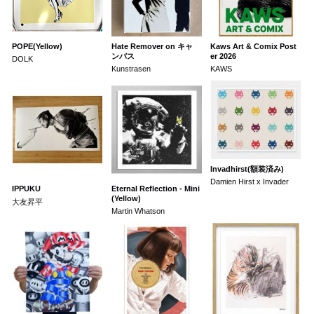
POPE(Yellow)
Hate Remover on キャ
Kaws Art & Comix Post
ンバス
er 2026
DOLK
Kunstrasen
KAWS
Invadhirst(額装済み)
Damien Hirst x Invader
IPPUKU
Eternal Reflection - Mini
(Yellow)
大友昇平
Martin Whatson