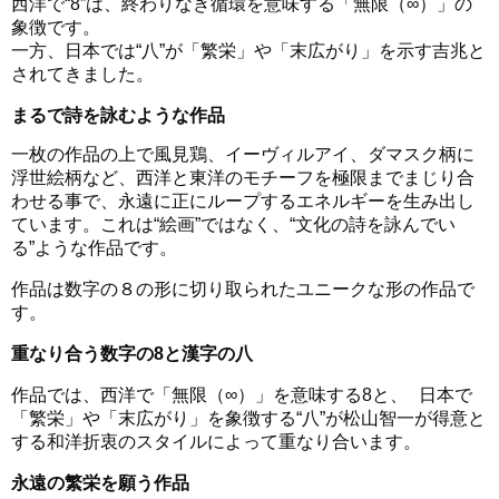
西洋で“8”は、終わりなき循環を意味する「無限（∞）」の
象徴です。
一方、日本では“八”が「繁栄」や「末広がり」を示す吉兆と
されてきました。
まるで詩を詠むような作品
一枚の作品の上で風見鶏、イーヴィルアイ、ダマスク柄に
浮世絵柄など、西洋と東洋のモチーフを極限までまじり合
わせる事で、永遠に正にループするエネルギーを生み出し
ています。これは“絵画”ではなく、“文化の詩を詠んでい
る”ような作品です。
作品は数字の８の形に切り取られたユニークな形の作品で
す。
重なり合う数字の8と漢字の八
作品では、西洋で「無限（∞）」を意味する8と、 日本で
「繁栄」や「末広がり」を象徴する“八”が松山智一が得意と
する和洋折衷のスタイルによって重なり合います。
永遠の繁栄を願う作品