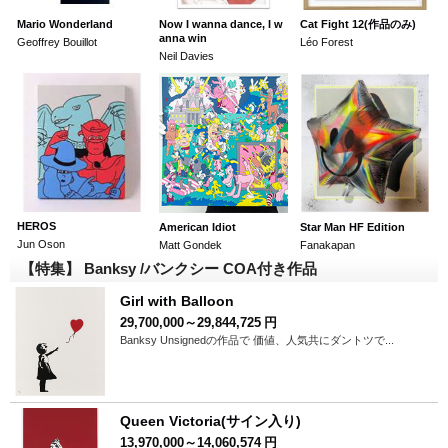
Mario Wonderland
Now I wanna dance, I w
Cat Fight 12(作品のみ)
anna win
Geoffrey Bouillot
Léo Forest
Neil Davies
HEROS
American Idiot
Star Man HF Edition
Jun Oson
Matt Gondek
Fanakapan
【特集】 Banksy /バンクシー COA付き作品
Girl with Balloon
29,700,000～29,844,725
円
Banksy Unsignedの作品で 価値、人気共にダントツで...
Queen Victoria(サイン入り)
13,970,000～14,060,574
円