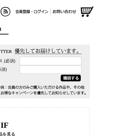
RSS
会員登録/ログイン
お問い合わせ
ショッ
ピング
縁
カート
ス (必須)
(必須)
IF
品を見る