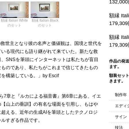
132,00
額縁 Ita
額縁 Italian White
額縁 Italian Black
179,30
のセット
のセット
額縁 Ita
類の救世主となり彼の名声と価値観は、国境と世代を
179,30
ている現代にも語り継がれて来ていた。新たな救
、SNSを筆頭にインターネットは私たちが盲目
作品の発
ます。
なものであり、私たちがこれまで信じてきたもの
築している。」by Escif
額装セッ
きます。
制作年
ら7章と『ルカによる福音書』第6章にある、イエ
の【山上の垂訓】の有名な場面を引用し、もはや
エディ
超える、近年の生成AIを筆頭としたテクノロジ
サイン
ールすぎる作品です。
技法