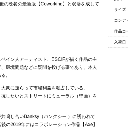
最後の晩餐の最新版【Coworking】と双璧を成して
サイズ
コンデ
作品コ
入荷日
？
ペイン人アーティスト、ESCIFが描く作品の主
行、環境問題などに疑問を投げる事であり、本人
ある。
、大衆に逆らって市場利益を独占している。
対抗したいとストリートにミューラル（壁画）を
鳴し合いBanksy（バンクシー ）に誘われて
、POW閉店後の2019年にはコラボレーション作品【Axe】