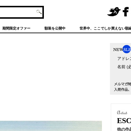
NOISE
NOI
KING公
SEK
期間限定オファー
額装を公開中
世界中、ここでしか買えない額
式
ING
Twitter
公式
Fac
eBo
アドレ
ok
名前 
ESC
他の作