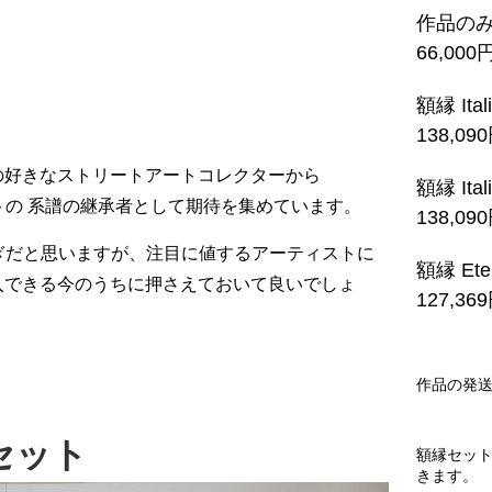
作品の
66,000
額縁 Ita
138,09
の好きなストリートアートコレクターから
額縁 Ita
ートの 系譜の継承者として期待を集めています。
138,09
り過ぎだと思いますが、注目に値するアーティストに
額縁 Ete
入できる今のうちに押さえておいて良いでしょ
127,36
作品の発
eのセット
額縁セッ
きます。