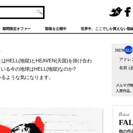
NOISE
NOI
KING公
SEK
期間限定オファー
額装を公開中
世界中、ここでしか買えない額
式
ING
Twitter
公式
Fac
?
eBo
アドレ
ok
はHELL(地獄)とHEAVEN(天国)を掛け合わ
名前 
いる今の地球はHELL(地獄)なのか?
ているような気になります。
FA
他の作