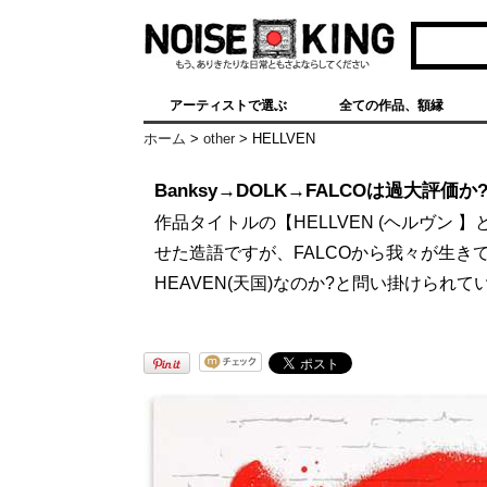
グラフィティアート、ポスター、ア
ート作品を販売
アーティストで選ぶ
全ての作品、額縁
ホーム
>
other
>
HELLVEN
Banksy→DOLK→FALCOは過大評価か
作品タイトルの【HELLVEN (ヘルヴン 】と
せた造語ですが、FALCOから我々が生きて
HEAVEN(天国)なのか?と問い掛けられ