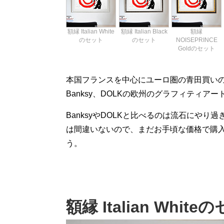
額縁 Italian White
額縁 Italian Black
額縁
のセット
のセット
NOISEPRINCE
Goldのセット
本国フランスを中心にユーロ圏の青田買い
Banksy、DOLKの欧州のグラフィティア
BanksyやDOLKと比べるのは流石にや
は間違いないので、まだお手頃な価格で購
う。
額縁 Italian Whit