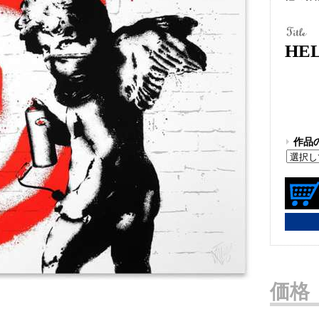
HE
作品の
価格