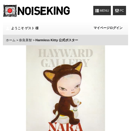
MENU
マイページログイン
ようこそ ゲスト 様
ホーム
>
奈良美智
>
Harmless Kitty 公式ポスター