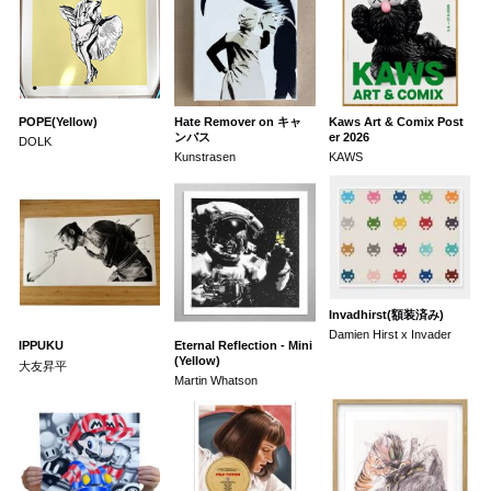
POPE(Yellow)
Hate Remover on キャ
Kaws Art & Comix Post
ンバス
er 2026
DOLK
Kunstrasen
KAWS
Invadhirst(額装済み)
Damien Hirst x Invader
IPPUKU
Eternal Reflection - Mini
(Yellow)
大友昇平
Martin Whatson