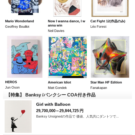
Mario Wonderland
Now I wanna dance, I w
Cat Fight 12(作品のみ)
anna win
Geoffrey Bouillot
Léo Forest
Neil Davies
HEROS
American Idiot
Star Man HF Edition
Jun Oson
Matt Gondek
Fanakapan
【特集】 Banksy /バンクシー COA付き作品
Girl with Balloon
29,700,000～29,844,725
円
Banksy Unsignedの作品で 価値、人気共にダントツで...