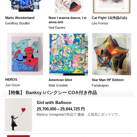
Mario Wonderland
Now I wanna dance, I w
Cat Fight 12(作品のみ)
anna win
Geoffrey Bouillot
Léo Forest
Neil Davies
HEROS
American Idiot
Star Man HF Edition
Jun Oson
Matt Gondek
Fanakapan
【特集】 Banksy /バンクシー COA付き作品
Girl with Balloon
29,700,000～29,844,725
円
Banksy Unsignedの作品で 価値、人気共にダントツで...