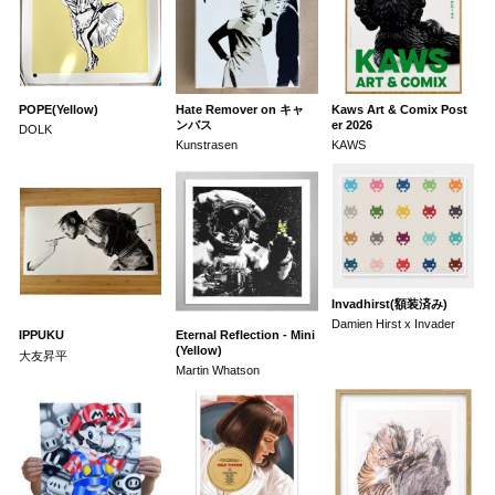
POPE(Yellow)
Hate Remover on キャ
Kaws Art & Comix Post
ンバス
er 2026
DOLK
Kunstrasen
KAWS
Invadhirst(額装済み)
Damien Hirst x Invader
IPPUKU
Eternal Reflection - Mini
(Yellow)
大友昇平
Martin Whatson