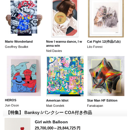
Mario Wonderland
Now I wanna dance, I w
Cat Fight 12(作品のみ)
anna win
Geoffrey Bouillot
Léo Forest
Neil Davies
HEROS
American Idiot
Star Man HF Edition
Jun Oson
Matt Gondek
Fanakapan
【特集】 Banksy /バンクシー COA付き作品
Girl with Balloon
29,700,000～29,844,725
円