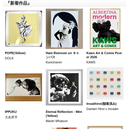
『新着作品』
POPE(Yellow)
Hate Remover on キャ
Kaws Art & Comix Post
ンバス
er 2026
DOLK
Kunstrasen
KAWS
Invadhirst(額装済み)
Damien Hirst x Invader
IPPUKU
Eternal Reflection - Mini
(Yellow)
大友昇平
Martin Whatson