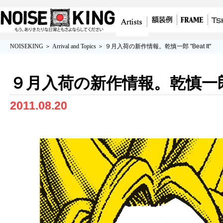
グラフィティアート、ポスター、アート作
額装例
フレーム/額
Tshirt
Artists
NOISEKING
＞
Arrival and Topics
＞ ９月入荷の新作情報。乾慎一郎 "Beat It"
品を販売
縁
９月入荷の新作情報。乾慎一郎 "B
2011.08.20