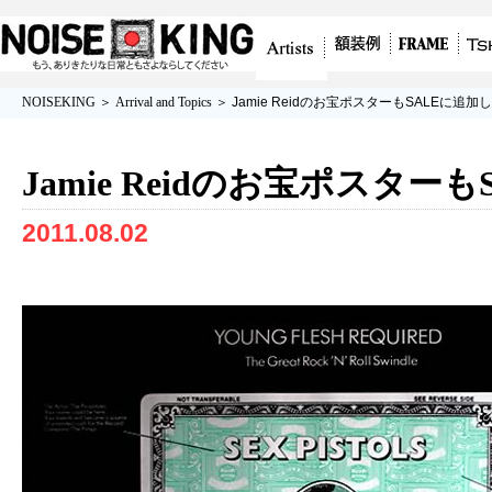
グラフィティアート、ポスター、アート作
額装例
フレーム/額
Tshirt
Artists
NOISEKING
＞
Arrival and Topics
＞ Jamie Reidのお宝ポスターもSALEに追
品を販売
縁
Jamie Reidのお宝ポスタ
2011.08.02