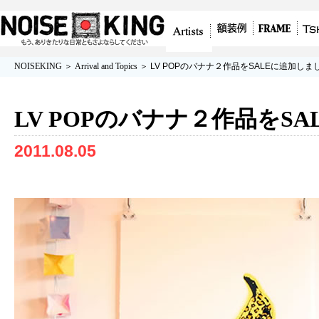
グラフィティアート、ポスター、アート作
額装例
フレーム/額
Tshirt
Artists
NOISEKING
＞
Arrival and Topics
＞ LV POPのバナナ２作品をSALEに追加しま
品を販売
縁
LV POPのバナナ２作品をS
2011.08.05