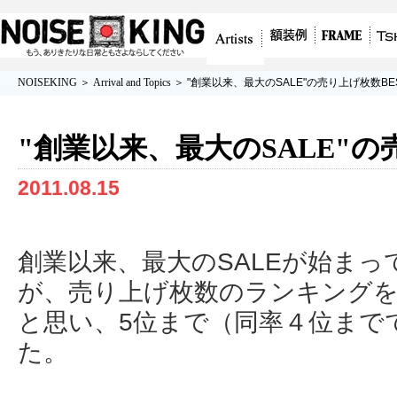
グラフィティアート、ポスター、アート作
額装例
フレーム/額
Tshirt
Artists
NOISEKING
＞
Arrival and Topics
＞ "創業以来、最大のSALE"の売り上げ枚数BE
品を販売
縁
"創業以来、最大のSALE"の
2011.08.15
創業以来、最大のSALEが始ま
が、売り上げ枚数のランキング
と思い、5位まで（同率４位まで
た。