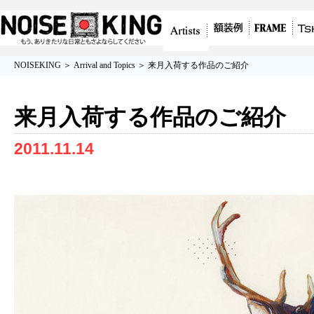
グラフィティアート、ポスター、アート作
額装例
フレーム/額
Tshirt
Artists
NOISEKING
＞
Arrival and Topics
＞ 来月入荷する作品のご紹介
品を販売
縁
来月入荷する作品のご紹介
2011.11.14