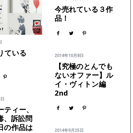
今売れている３作
品！
日
りている
2014年10月8日
【究極のとんでも
ないオファー】ル
イ・ヴィトン編
2nd
4日
ーティー、
毒、訴訟問
日の作品は
2014年9月25日