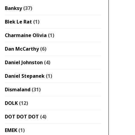
Banksy
(37)
Blek Le Rat
(1)
Charmaine Olivia
(1)
Dan McCarthy
(6)
Daniel Johnston
(4)
Daniel Stepanek
(1)
Dismaland
(31)
DOLK
(12)
DOT DOT DOT
(4)
EMEK
(1)