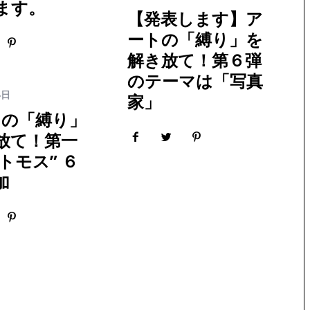
ます。
【発表します】ア
ートの「縛り」を
解き放て！第６弾
のテーマは「写真
4日
家」
トの「縛り」
放て！第一
トモス” ６
加