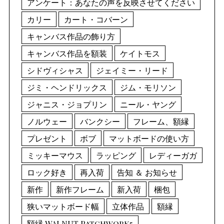
アンケート：あなたの声を反映させてください
カリー
カート・コバーン
キャンバス作品の飾り方
キャンバス作品を額装
ケイトモス
シドヴィシャス
ジェイミー・リード
ジミ・ヘンドリックス
ジム・モリソン
ジャニス・ジョプリン
ニール・ヤング
ノルウェー
バンクシー
フレーム、額縁
プレゼント
ボブ
マットボードの使い方
ミッキーマウス
ラッピング
レディーガガ
ロック好き
再入荷
告知 ＆ お知らせ
新作
新作フレーム
新入荷
梱包
狭いマットボード幅
立体作品
額縁
額縁 WALNUT Patchwork5