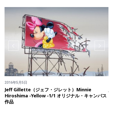
2016年5月5日
2
け、
Jeff Gillette（ジェフ・ジレット）Minnie
J
Hiroshima -Yellow -1/1 オリジナル・キャンバス
を
作品