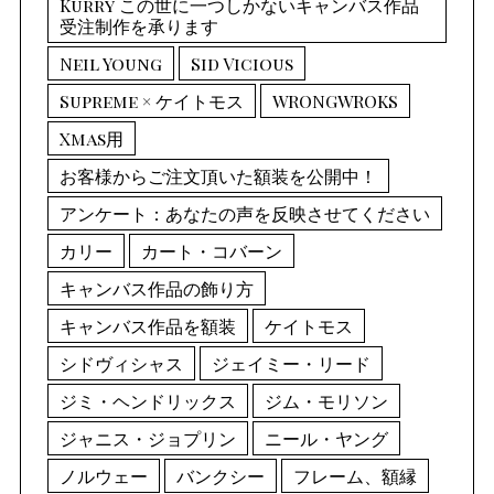
Kurry この世に一つしかないキャンバス作品
受注制作を承ります
Neil Young
Sid Vicious
Supreme × ケイトモス
WRONGWROKS
Xmas用
お客様からご注文頂いた額装を公開中！
アンケート：あなたの声を反映させてください
カリー
カート・コバーン
キャンバス作品の飾り方
キャンバス作品を額装
ケイトモス
シドヴィシャス
ジェイミー・リード
ジミ・ヘンドリックス
ジム・モリソン
ジャニス・ジョプリン
ニール・ヤング
ノルウェー
バンクシー
フレーム、額縁