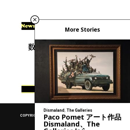
More Stories
Dismaland
,
The Galleries
Paco Pomet アート作品
COPYRIGHT (C) 2006 - 2018
ノイズキング, NOISEKING
Dismaland、The