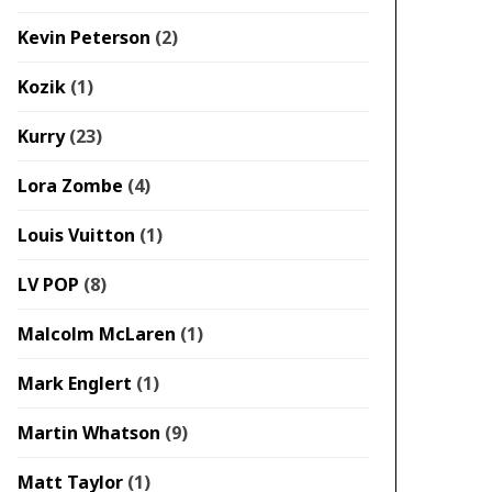
Kevin Peterson
(2)
Kozik
(1)
Kurry
(23)
Lora Zombe
(4)
Louis Vuitton
(1)
2015年11月8日
2016年5月6日
LV POP
(8)
男には妥協をしないといけな
Jeff Gillette（ジェ
Malcolm McLaren
(1)
い時もあります。
ット）Minnie Hiroshi
Green -1/1 オリジナ
Mark Englert
(1)
ャンバス作品
Martin Whatson
(9)
Matt Taylor
(1)